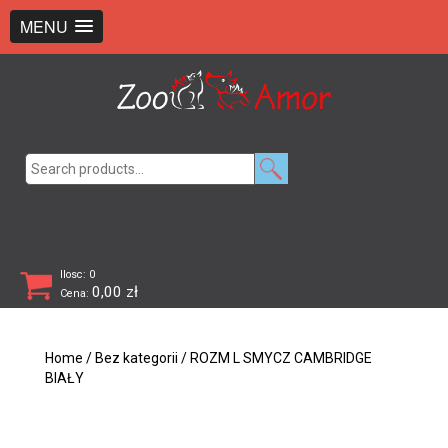
+48 726 369 743
sklep@zooamor.pl
MENU
Search
for:
Ilosc: 0
0,00
zł
Cena:
Home
/
Bez kategorii
/ ROZM L SMYCZ CAMBRIDGE
BIAŁY