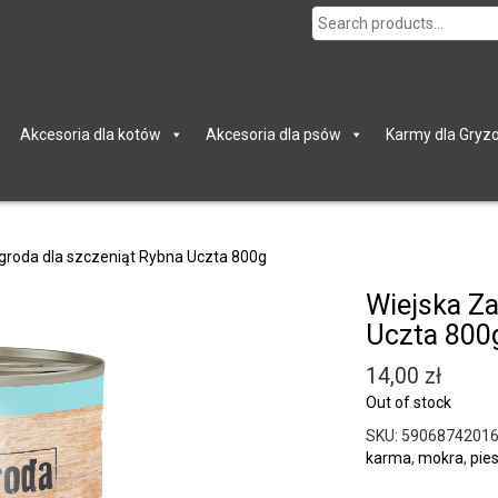
Search
for:
Akcesoria dla kotów
Akcesoria dla psów
Karmy dla Gryzo
groda dla szczeniąt Rybna Uczta 800g
Wiejska Za
Uczta 800
14,00
zł
Out of stock
SKU:
5906874201
karma
,
mokra
,
pie