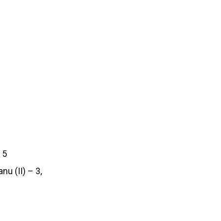
15
u (II) – 3,