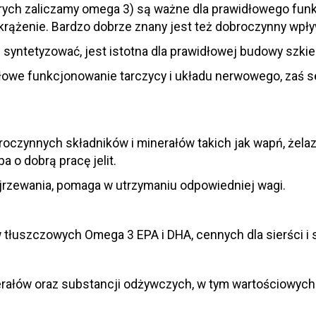
rych zaliczamy omega 3) są ważne dla prawidłowego fun
 krążenie. Bardzo dobrze znany jest też dobroczynny wpł
e syntetyzować, jest istotna dla prawidłowej budowy szki
owe funkcjonowanie tarczycy i układu nerwowego, zaś s
roczynnych składników i minerałów takich jak wapń, żelaz
ba o dobrą pracę jelit.
ojrzewania, pomaga w utrzymaniu odpowiedniej wagi.
tłuszczowych Omega 3 EPA i DHA, cennych dla sierści i 
nerałów oraz substancji odżywczych, w tym wartościowy