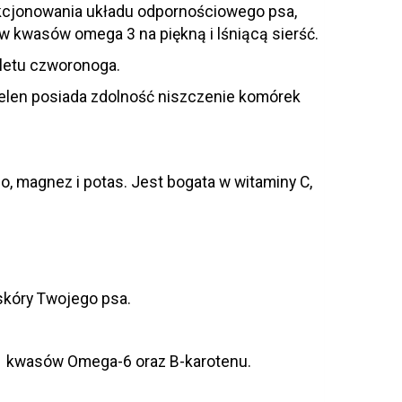
kcjonowania układu odpornościowego psa,
yw kwasów omega 3 na piękną i lśniącą sierść.
eletu czworonoga.
elen posiada zdolność niszczenie komórek
o, magnez i potas. Jest bogata w witaminy C,
skóry Twojego psa.
ch kwasów Omega-6 oraz B-karotenu.