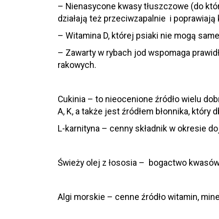
– Nienasycone kwasy tłuszczowe (do któ
działają też przeciwzapalnie i poprawiają
– Witamina D, której psiaki nie mogą sam
– Zawarty w rybach jod wspomaga prawidł
rakowych.
Cukinia – to nieocenione źródło wielu dob
A, K, a także jest źródłem błonnika, który d
L-karnityna – cenny składnik w okresie d
Świeży olej z łososia – bogactwo kwasów 
Algi morskie – cenne źródło witamin, mi