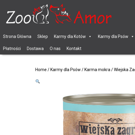
Strona Główna
Sklep
Karmy dla Kotów
Karmy dla Psów
Płatności
Dostawa
O nas
Kontakt
Home
/
Karmy dla Psów
/
Karma mokra
/ Wiejska Za