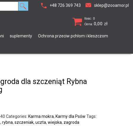
+48 726 369 743
sklep@zooamor.pl
Ilosc: 0
0,00
zł
Cena:
ni
suplementy
Ochrona przeciw pchłom i kleszczom
groda dla szczeniąt Rybna
g
640
Categories:
Karma mokra
,
Karmy dla Psów
Tags:
s
,
rybna
,
szczeniak
,
uczta
,
wiejska
,
zagroda