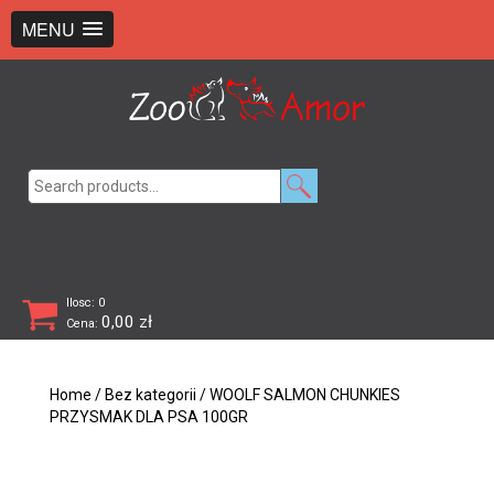
+48 726 369 743
sklep@zooamor.pl
MENU
Search
for:
Ilosc: 0
0,00
zł
Cena:
Home
/
Bez kategorii
/ WOOLF SALMON CHUNKIES
PRZYSMAK DLA PSA 100GR