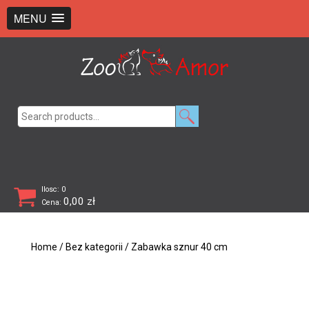
+48 726 369 743
sklep@zooamor.pl
MENU
Search
for:
Ilosc: 0
0,00
zł
Cena:
Home
/
Bez kategorii
/ Zabawka sznur 40 cm