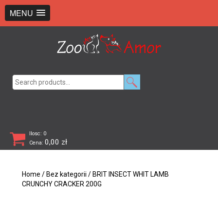
+48 726 369 743
sklep@zooamor.pl
MENU
Search
for:
Ilosc: 0
0,00
zł
Cena:
Home
/
Bez kategorii
/ BRIT INSECT WHIT LAMB
CRUNCHY CRACKER 200G